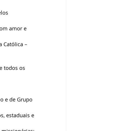
elos 
com amor e 
 Católica – 
e todos os 
no e de Grupo 
s, estaduais e 