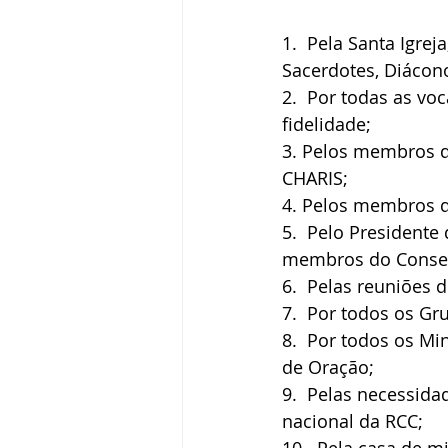
1.  Pela Santa Igrej
Sacerdotes, Diácono
2.  Por todas as v
fidelidade;
3. Pelos membros do
CHARIS;
4. Pelos membros 
5.  Pelo Presidente
membros do Consel
6.  Pelas reuniões 
7.  Por todos os Gr
8.  Por todos os Mi
de Oração;
9.  Pelas necessidad
nacional da RCC;