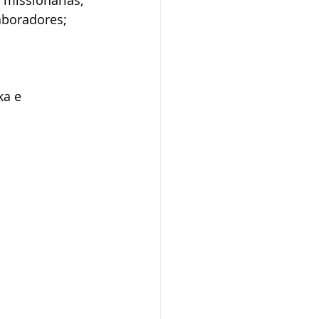
 missionárias;
aboradores;
ka e 