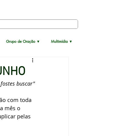
Grupo de Oração ▼
Multimídia ▼
JUNHO
fostes buscar"
ão com toda 
da mês o 
licar pelas 