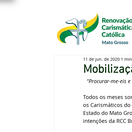
App
Loja
Cursos
Fale 
11 de jun. de 2020
1 min
Mobilizaç
"Procurar-me-eis e
Todos os meses so
os Carismáticos do 
Estado do Mato Gro
intenções da RCC Br