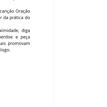
canção Oração 
r da prática do 
imidade, diga 
perdoe e peça 
sais promovam 
logo.